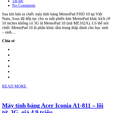
Tin tức
No Comments
Sau khi bán ra chiếc máy tính bảng MemoPad FHD 10 tại Việt
Nam, Asus đã tiếp tục cho ra mắt phiên bản MemoPad khác kích cỡ
10 inches không có 3G là MemoPad 10 (mã ME102A). Có thể nói
chiếc MemoPad 10 là phân khúc tầm trung thấp dành cho học sinh
– sinh…
Chia sẻ
READ MORE
Máy tính bảng Acer Iconia A1-811 – lõi
tứ, 3G, giá 4,9 triệu