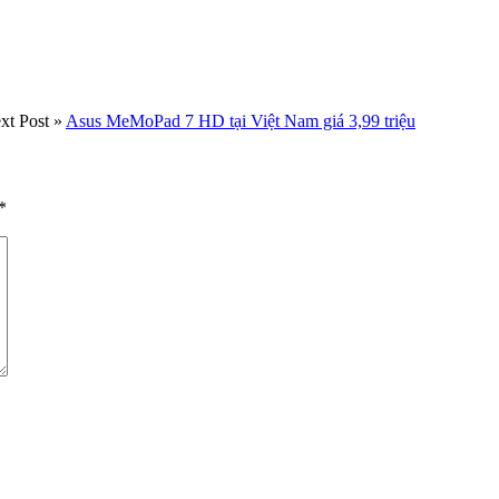
xt Post »
Asus MeMoPad 7 HD tại Việt Nam giá 3,99 triệu
*