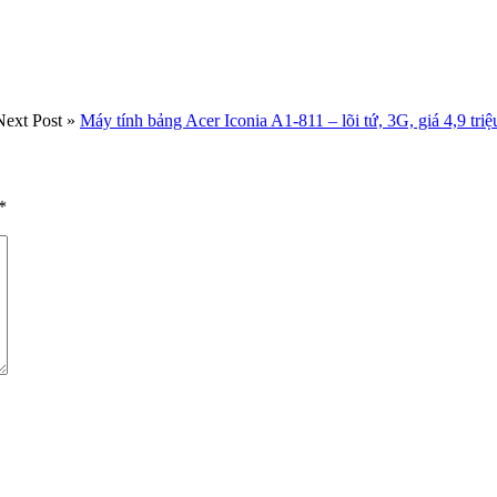
Next Post »
Máy tính bảng Acer Iconia A1-811 – lõi tứ, 3G, giá 4,9 triệ
*