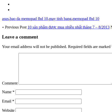
asus
,
bao da memopad fhd 10
,
may tinh bang
,
memopad fhd 10
« Previous Post
10 sản phẩm được mua nhiều nhất tháng 7 – 8/2013
Leave a comment
Your email address will not be published.
Required fields are marked
Comment
Name
*
Email
*
Website