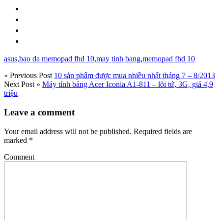
asus
,
bao da memopad fhd 10
,
may tinh bang
,
memopad fhd 10
« Previous Post
10 sản phẩm được mua nhiều nhất tháng 7 – 8/2013
Next Post »
Máy tính bảng Acer Iconia A1-811 – lõi tứ, 3G, giá 4,9
triệu
Leave a comment
Your email address will not be published.
Required fields are
marked
*
Comment