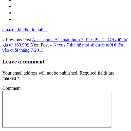
amazon
,
kindle fire
,
tablet
« Previous Post
Acer Iconia A1: màn hình 7,9″, CPU 1,2GHz lõi tứ,
giá từ 169,99$
Next Post »
Nexus 7 thế hệ mới sẽ được giới thiệu
vào cuối tháng 7/2013
Leave a comment
Your email address will not be published.
Required fields are
marked
*
Comment